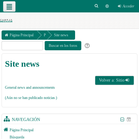
Acceder
Español - Internacional ‎(es)‎
Página Principal
P
Site news
á
g
Site news
i
n
a
Volver a: Sitio
s
General news and announcements
d
(Aún no se han publicado noticias.)
e
l
NAVEGACIÓN
s
Página Principal
it
Búsqueda