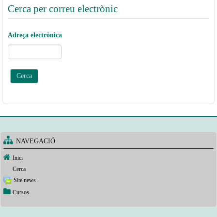
i
Cerca per correu electrònic
ó
Adreça electrònica
NAVEGACIÓ
Inici
Cerca
Site news
Cursos