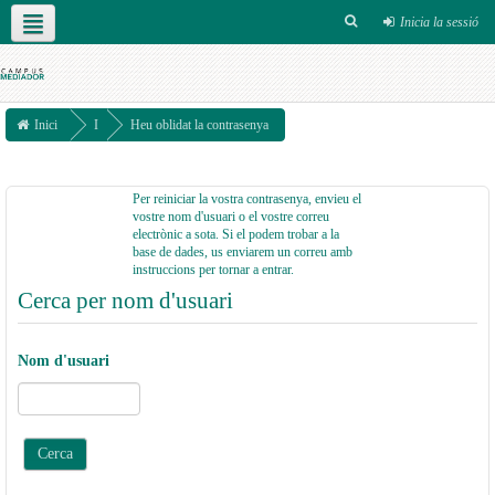
Inicia la sessió
Català ‎(ca)‎
Inici
I
Heu oblidat la contrasenya
n
i
Per reiniciar la vostra contrasenya, envieu el
vostre nom d'usuari o el vostre correu
c
electrònic a sota. Si el podem trobar a la
i
base de dades, us enviarem un correu amb
instruccions per tornar a entrar.
a
Cerca per nom d'usuari
l
a
Nom d'usuari
s
e
s
s